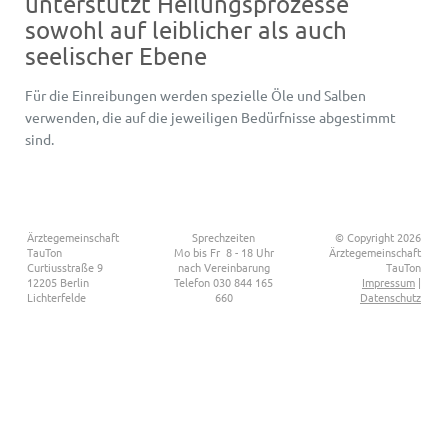
unterstützt Heilungsprozesse
sowohl auf leiblicher als auch
seelischer Ebene
Für die Einreibungen werden spezielle Öle und Salben
verwenden, die auf die jeweiligen Bedürfnisse abgestimmt
sind.
Ärzte
gemein
schaft
Sprech
zeiten
© Copyright 2026
TauTon
Mo bis Fr 8 - 18 Uhr
Ärzte
gemein
schaft
Curtiusstraße 9
nach Vereinbarung
TauTon
12205 Berlin
Telefon 030 844 165
Impressum
|
Lichterfelde
660
Datenschutz